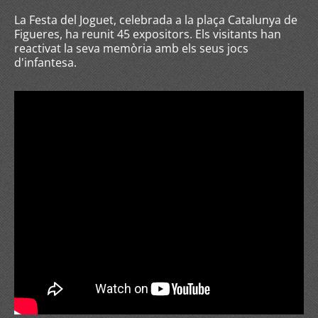
La Festa del Joguet, celebrada a la plaça Catalunya de
Figueres, ha reunit 45 expositors. Els visitants han
reactivat la seva memòria amb els seus jocs
d'infantesa.