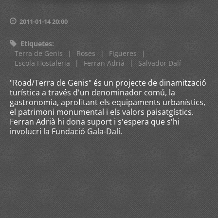
2011-01-14 20:00
Etiquetes
:
Terra de Genis
|
Roses
|
Figueres
|
Escola Hostaleria
|
Ferran Adrià
|
Salvador Dalí
"Road/Terra de Genis" és un projecte de dinamització
turística a través d'un denominador comú, la
gastronomia, aprofitant els equipaments urbanístics,
el patrimoni monumental i els valors paisatgístics.
Ferran Adrià hi dona suport i s'espera que s'hi
involucri la Fundació Gala-Dalí.