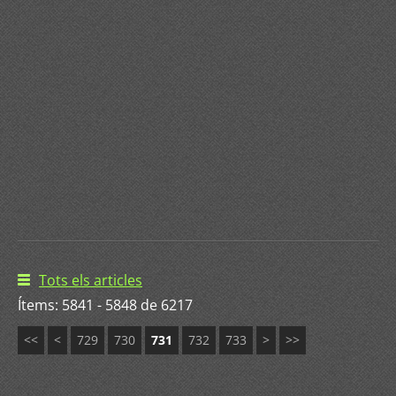
Tots els articles
Ítems: 5841 - 5848 de 6217
<<
<
729
730
731
732
733
>
>>