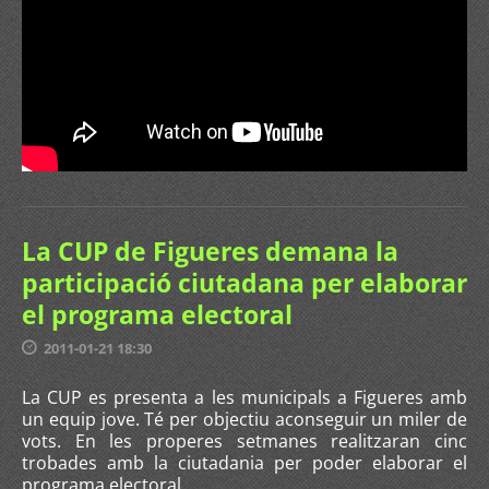
La CUP de Figueres demana la
participació ciutadana per elaborar
el programa electoral
2011-01-21 18:30
La CUP es presenta a les municipals a Figueres amb
un equip jove. Té per objectiu aconseguir un miler de
vots. En les properes setmanes realitzaran cinc
trobades amb la ciutadania per poder elaborar el
programa electoral.