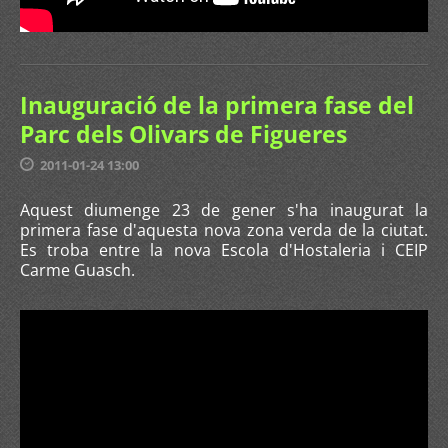
Inauguració de la primera fase del
Parc dels Olivars de Figueres
2011-01-24 13:00
Aquest diumenge 23 de gener s'ha inaugurat la
primera fase d'aquesta nova zona verda de la ciutat.
Es troba entre la nova Escola d'Hostaleria i CEIP
Carme Guasch.