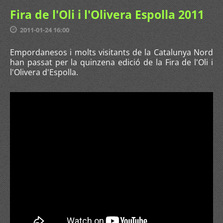
Fira de l'Oli i l'Olivera Espolla 2011
2011-01-24 16:00
Empordanesos i molts visitants de la Catalunya Nord
han passat per la quinzena edició de la Fira de l'Oli i
l'Olivera d'Espolla.