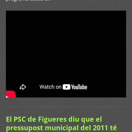
El PSC de Figueres diu que el
pressupost municipal del 2011 té