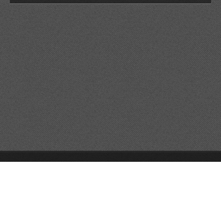
© 2026 Reservats tots els drets
Queda prohibida la
reproducció dels continguts sense autorització expressa. Article
32.1, paràgraf segon, Llei 23/2006 de la Propietat intel·lectual