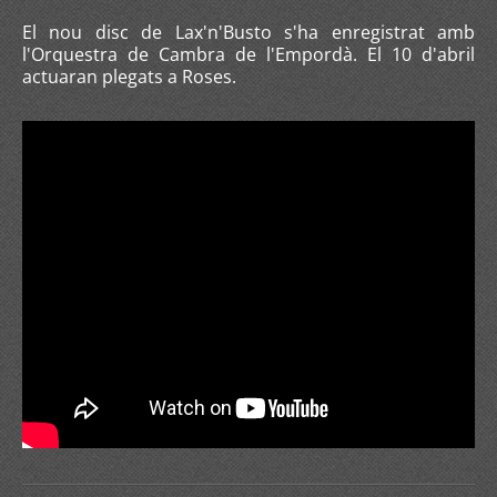
El nou disc de Lax'n'Busto s'ha enregistrat amb
l'Orquestra de Cambra de l'Empordà. El 10 d'abril
actuaran plegats a Roses.