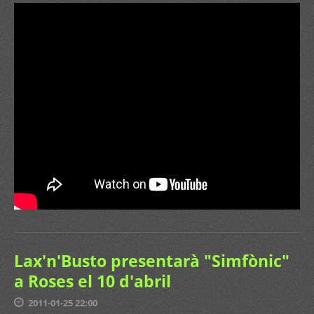
Lax'n'Busto presentarà "Simfònic"
a Roses el 10 d'abril
2011-01-25 22:00