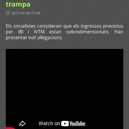
trampa
2011-01-20 17:30
Els socialistes consideren que els ingressos previstos
per IBI i IVTM estan sobredimensionats. Han
presentat vuit al·legacions.