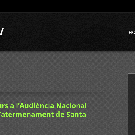
V
H
rs a l’Audiència Nacional
 l’atermenament de Santa