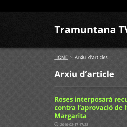
Tramuntana T
HOME
>
Arxiu d'articles
Arxiu dʼarticle
Roses interposarà recu
contra l’aprovació de
Margarita
2010-02-17 17:28