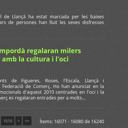
l de Llançà ha estat marcada per les baixes
ars de persones han lluït les seves disfresses
 Empordà regalaran milers
amb la cultura i l'oci
nts de Figueres, Roses, l'Escala, Llançà i
n Federació de Comerç. Ho han anunciat en la
mocionals d'aquest 2010 centrades en l'oci i la
merç es regalaran entrades per a molts...
1610
>
>>
Ítems: 16071 - 16080 de 16240