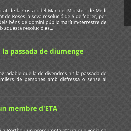
itat de la Costa i del Mar del Ministeri de Medi
nt de Roses la seva resolució de 5 de febrer, per
dels béns de domini públic marítim-terrestre de
 aquesta resolució es...
, la passada de diumenge
radable que la de divendres nit la passada de
milers de persones amb disfressa o sense al
'un membre d'ETA
tí a Portbou un pressumpte etarra que venia en