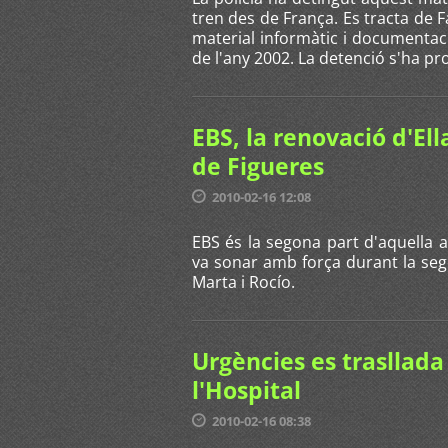
tren des de França. Es tracta de 
material informàtic i documentaci
de l'any 2002. La detenció s'ha pro
EBS, la renovació d'Ell
de Figueres
2010-02-16 12:08
EBS és la segona part d'aquella 
va sonar amb força durant la sego
Marta i Rocío.
Urgències es trasllada d
l'Hospital
2010-02-16 08:38