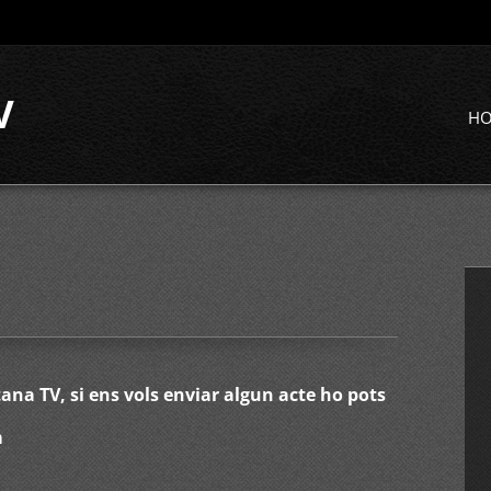
V
H
na TV, si ens vols enviar algun acte ho pots
m