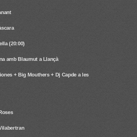
anant
àscara
ella (20:00)
na amb Blaumut a Llançà
iones + Big Mouthers + Dj Capde a les
 Roses
Vilabertran