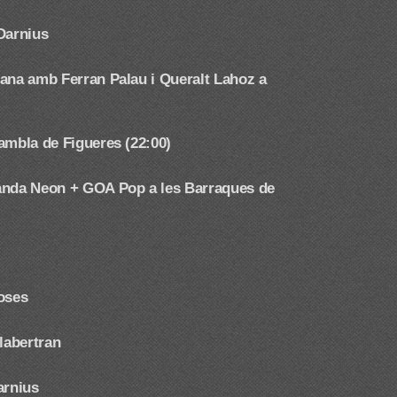
Darnius
ana amb Ferran Palau i Queralt Lahoz a
ambla de Figueres (22:00)
Banda Neon + GOA Pop a les Barraques de
oses
labertran
arnius