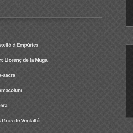
stelló d'Empúries
nt Llorenç de la Muga
a-sacra
ilamacolum
lera
s Gros de Ventalló