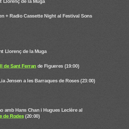
t Llorenç de la Muga
en + Radio Cassette Night
al Festival Sons
nt Llorenç de la Muga
ell de Sant Ferran
de Figueres (19:00)
 Lia Jensen a les Barraques de Roses (23:00)
ano amb Hans Chan i Hugues Leclère
al
re de Rodes
(20:00)