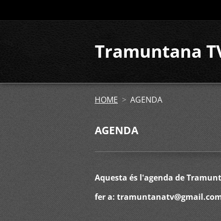
Tramuntana T
HOME
>
AGENDA
AGENDA
Aquesta és l'agenda de Tramunta
fer a: tramuntanatv@gmail.co