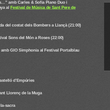
s…” amb Carles & Sofia Piano Duo i
nya al
Festival de Música de Sant Pere de
da del costat dels Bombers a Llançà (21:00)
tival Sons del Món a Roses (22:00)
nn amb GIO Simphonia
al Festival Portalblau
astelló d'Empúries
ant Llorenç de la Muga
la-sacra