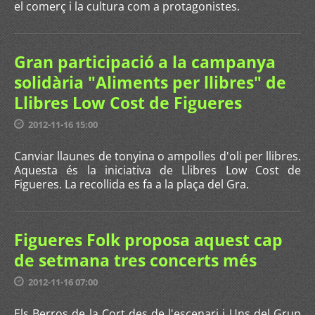
el comerç i la cultura com a protagonistes.
Gran participació a la campanya
solidària "Aliments per llibres" de
Llibres Low Cost de Figueres
2012-11-16 15:00
Canviar llaunes de tonyina o ampolles d'oli per llibres.
Aquesta és la iniciativa de Llibres Low Cost de
Figueres. La recollida es fa a la plaça del Gra.
Figueres Folk proposa aquest cap
de setmana tres concerts més
2012-11-16 07:00
Els Berros de la Cort des de l'escenari i Uns del Grup