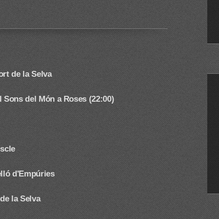
rt de la Selva
l Sons del Món a Roses (22:00)
iscle
elló d'Empúries
 de la Selva