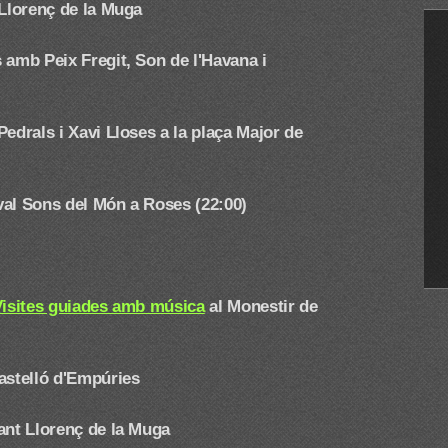
 Llorenç de la Muga
 amb Peix Fregit, Son de l'Havana i
edrals i Xavi Lloses a la plaça Major de
ival Sons del Món a Roses (22:00)
Visites guiades amb música
al Monestir de
astelló d'Empúries
ant Llorenç de la Muga