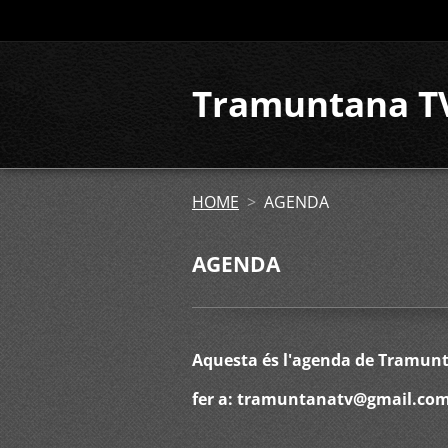
Tramuntana T
HOME
>
AGENDA
AGENDA
Aquesta és l'agenda de Tramunta
fer a: tramuntanatv@gmail.co