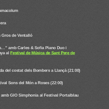
ilamacolum
lera
s Gros de Ventalló
s…” amb Carles & Sofia Piano Duo i
nya al
Festival de Música de Sant Pere de
da del costat dels Bombers a Llançà (21:00)
tival Sons del Món a Roses (22:00)
nn amb GIO Simphonia
al Festival Portalblau