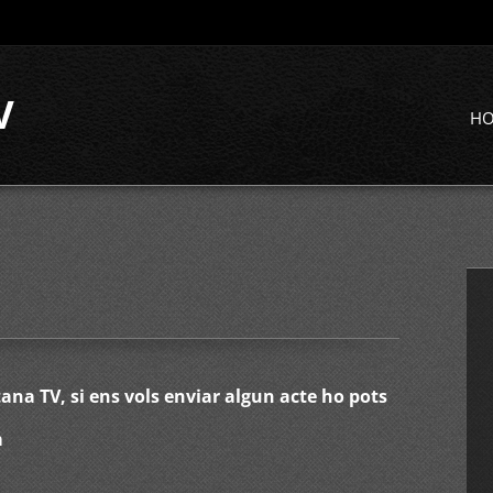
V
H
na TV, si ens vols enviar algun acte ho pots
m